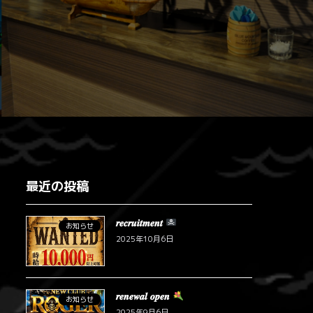
最近の投稿
𝒓𝒆𝒄𝒓𝒖𝒊𝒕𝒎𝒆𝒏𝒕
お知らせ
2025年10月6日
𝒓𝒆𝒏𝒆𝒘𝒂𝒍 𝒐𝒑𝒆𝒏
お知らせ
2025年9月6日