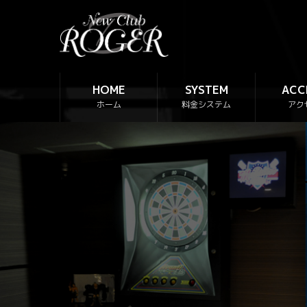
コ
ナ
ン
ビ
テ
ゲ
ン
ー
ツ
シ
へ
ョ
HOME
SYSTEM
ACC
ス
ン
ホーム
料金システム
アク
キ
に
ッ
移
プ
動