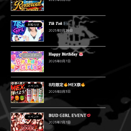
𝑻𝒊𝒌 𝑻𝒐𝒌
お知らせ
2025年8月29日
𝐇𝐚𝐩𝐩𝐲 𝐁𝐢𝐫𝐭𝐡𝐝𝐚𝐲
バースデー
2026年8月7日
8月限定
MEX祭
イベント
2026年8月3日
𝔹𝕌𝔻 𝔾𝕀ℝ𝕃 𝔼𝕍𝔼ℕ𝕋
イベント
2026年7月7日